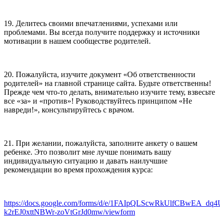
19. Делитесь своими впечатлениями, успехами или
проблемами. Вы всегда получите поддержку и источники
мотивации в нашем сообществе родителей.
20. Пожалуйста, изучите документ «Об ответственности
родителей» на главной странице сайта. Будьте ответственны!
Прежде чем что-то делать, внимательно изучите тему, взвесьте
все «за» и «против»! Руководствуйтесь принципом «Не
навреди!», консультируйтесь с врачом.
21. При желании, пожалуйста, заполните анкету о вашем
ребенке. Это позволит мне лучше понимать вашу
индивидуальную ситуацию и давать наилучшие
рекомендации во время прохождения курса:
https://docs.google.com/forms/d/e/1FAIpQLScwRkUlfCBwEA_dq
k2rEJ0xttNBWr-zoVtGrJd0mw/viewform