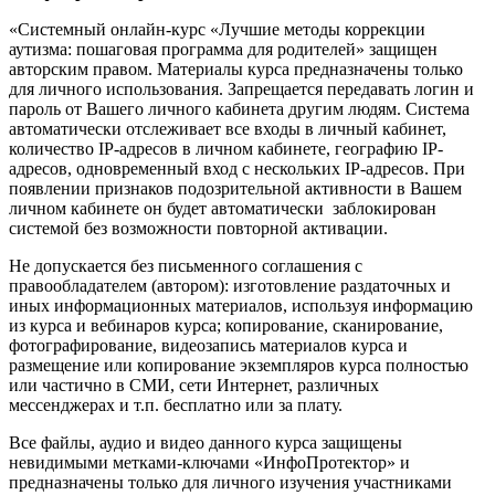
«Системный онлайн-курс «Лучшие методы коррекции
аутизма: пошаговая программа для родителей» защищен
авторским правом. Материалы курса предназначены только
для личного использования. Запрещается передавать логин и
пароль от Вашего личного кабинета другим людям. Система
автоматически отслеживает все входы в личный кабинет,
количество IP-адресов в личном кабинете, географию IP-
адресов, одновременный вход с нескольких IP-адресов. При
появлении признаков подозрительной активности в Вашем
личном кабинете он будет автоматически заблокирован
системой без возможности повторной активации.
Не допускается без письменного соглашения с
правообладателем (автором): изготовление раздаточных и
иных информационных материалов, используя информацию
из курса и вебинаров курса; копирование, сканирование,
фотографирование, видеозапись материалов курса и
размещение или копирование экземпляров курса полностью
или частично в СМИ, сети Интернет, различных
мессенджерах и т.п. бесплатно или за плату.
Все файлы, аудио и видео данного курса защищены
невидимыми метками-ключами «ИнфоПротектор» и
предназначены только для личного изучения участниками