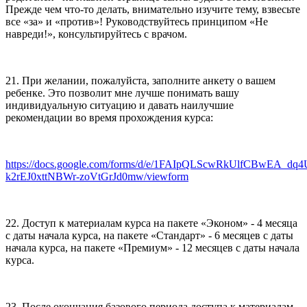
Прежде чем что-то делать, внимательно изучите тему, взвесьте
все «за» и «против»! Руководствуйтесь принципом «Не
навреди!», консультируйтесь с врачом.
21. При желании, пожалуйста, заполните анкету о вашем
ребенке. Это позволит мне лучше понимать вашу
индивидуальную ситуацию и давать наилучшие
рекомендации во время прохождения курса:
https://docs.google.com/forms/d/e/1FAIpQLScwRkUlfCBwEA_dq
k2rEJ0xttNBWr-zoVtGrJd0mw/viewform
22. Доступ к материалам курса на пакете «Эконом» - 4 месяца
с даты начала курса, на пакете «Стандарт» - 6 месяцев с даты
начала курса, на пакете «Премиум» - 12 месяцев с даты начала
курса.
23. После окончания базового периода доступа к материалам