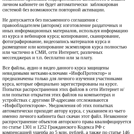
личном кабинете он будет автоматически заблокирован
системой без возможности повторной активации.
Не допускается без письменного соглашения с
правообладателем (автором): изготовление раздаточных и
иных информационных материалов, используя информацию
из курса и вебинаров курса; копирование, сканирование,
фотографирование, видеозапись материалов курса и
размещение или копирование экземпляров курса полностью
или частично в СМИ, сети Интернет, различных
мессенджерах и т.п. бесплатно или за плату.
Все файлы, аудио и видео данного курса защищены
невидимыми метками-ключами «ИнфоПротектор» и
предназначены только для личного изучения участниками
курса, которые официально зарегистрированы на курсе.
Попытки распространения этих файлов в сети Интернет и/
или попытки открытия этих файлов на компьютерах и
устройствах с другими IP-адресами отслеживаются
«ИнфоПротектором». Уведомления об этих попытках
автоматически приходят автору курса, с указанием из чьего
именно личного кабинета был скачан этот файл. Незаконное
распространение объектов авторского права квалифицируется
по статье 1301 и 1252 Гражданского Кодекса РФ с
компенсацией ущерба до 5 млн. рублей, а также по статье 146