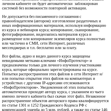
личном кабинете он будет автоматически заблокирован
системой без возможности повторной активации.
Не допускается без письменного соглашения с
правообладателем (автором): изготовление раздаточных и
иных информационных материалов, используя информацию
из курса и вебинаров курса; копирование, сканирование,
фотографирование, видеозапись материалов курса и
размещение или копирование экземпляров курса полностью
или частично в СМИ, сети Интернет, различных
мессенджерах и т.п. бесплатно или за плату.
Все файлы, аудио и видео данного курса защищены
невидимыми метками-ключами «ИнфоПротектор» и
предназначены только для личного изучения участниками
курса, которые официально зарегистрированы на курсе.
Попытки распространения этих файлов в сети Интернет и/
или попытки открытия этих файлов на компьютерах и
устройствах с другими IP-адресами отслеживаются
«ИнфоПротектором». Уведомления об этих попытках
автоматически приходят автору курса, с указанием из чьего
именно личного кабинета был скачан этот файл. Незаконное
распространение объектов авторского права квалифицируется
по статье 1301 и 1252 Гражданского Кодекса РФ с
компенсацией ущерба до 5 млн. рублей, а также по статье 146