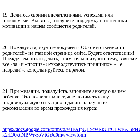
19. Делитесь своими впечатлениями, успехами или
проблемами. Вы всегда получите поддержку и источники
мотивации в нашем сообществе родителей.
20. Пожалуйста, изучите документ «Об ответственности
родителей» на главной странице сайта. Будьте ответственны!
Прежде чем что-то делать, внимательно изучите тему, взвесьте
все «за» и «против»! Руководствуйтесь принципом «Не
навреди!», консультируйтесь с врачом.
21. При желании, пожалуйста, заполните анкету о вашем
ребенке. Это позволит мне лучше понимать вашу
индивидуальную ситуацию и давать наилучшие
рекомендации во время прохождения курса:
https://docs.google.com/forms/d/e/1FAIpQLScwRkUlfCBwEA_dq
k2rEJ0xttNBWr-zoVtGrJd0mw/viewform