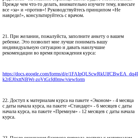
Прежде чем что-то делать, внимательно изучите тему, взвесьте
все «за» и «против»! Руководствуйтесь принципом «Не
навреди!», консультируйтесь с врачом.
21. При желании, пожалуйста, заполните анкету о вашем
ребенке. Это позволит мне лучше понимать вашу
индивидуальную ситуацию и давать наилучшие
рекомендации во время прохождения курса:
https://docs.google.com/forms/d/e/1FAIpQLScwRkUlfCBwEA_dq
k2rEJ0xttNBWr-zoVtGrJd0mw/viewform
22. Доступ к материалам курса на пакете «Эконом» - 4 месяца
с даты начала курса, на пакете «Стандарт» - 6 месяцев с даты
начала курса, на пакете «Премиум» - 12 месяцев с даты начала
курса.
23. После окончания базового периода доступа к материалам