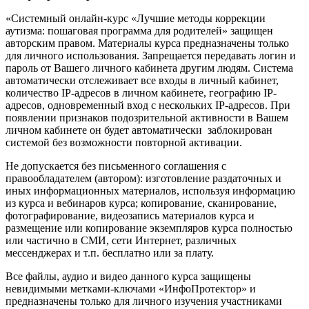
«Системный онлайн-курс «Лучшие методы коррекции
аутизма: пошаговая программа для родителей» защищен
авторским правом. Материалы курса предназначены только
для личного использования. Запрещается передавать логин и
пароль от Вашего личного кабинета другим людям. Система
автоматически отслеживает все входы в личный кабинет,
количество IP-адресов в личном кабинете, географию IP-
адресов, одновременный вход с нескольких IP-адресов. При
появлении признаков подозрительной активности в Вашем
личном кабинете он будет автоматически заблокирован
системой без возможности повторной активации.
Не допускается без письменного соглашения с
правообладателем (автором): изготовление раздаточных и
иных информационных материалов, используя информацию
из курса и вебинаров курса; копирование, сканирование,
фотографирование, видеозапись материалов курса и
размещение или копирование экземпляров курса полностью
или частично в СМИ, сети Интернет, различных
мессенджерах и т.п. бесплатно или за плату.
Все файлы, аудио и видео данного курса защищены
невидимыми метками-ключами «ИнфоПротектор» и
предназначены только для личного изучения участниками