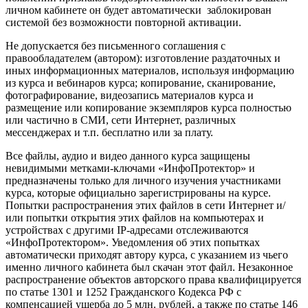
личном кабинете он будет автоматически заблокирован
системой без возможности повторной активации.
Не допускается без письменного соглашения с
правообладателем (автором): изготовление раздаточных и
иных информационных материалов, используя информацию
из курса и вебинаров курса; копирование, сканирование,
фотографирование, видеозапись материалов курса и
размещение или копирование экземпляров курса полностью
или частично в СМИ, сети Интернет, различных
мессенджерах и т.п. бесплатно или за плату.
Все файлы, аудио и видео данного курса защищены
невидимыми метками-ключами «ИнфоПротектор» и
предназначены только для личного изучения участниками
курса, которые официально зарегистрированы на курсе.
Попытки распространения этих файлов в сети Интернет и/
или попытки открытия этих файлов на компьютерах и
устройствах с другими IP-адресами отслеживаются
«ИнфоПротектором». Уведомления об этих попытках
автоматически приходят автору курса, с указанием из чьего
именно личного кабинета был скачан этот файл. Незаконное
распространение объектов авторского права квалифицируется
по статье 1301 и 1252 Гражданского Кодекса РФ с
компенсацией ущерба до 5 млн. рублей, а также по статье 146