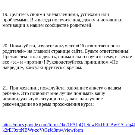
19. Делитесь своими впечатлениями, успехами или
проблемами. Вы всегда получите поддержку и источники
мотивации в нашем сообществе родителей.
20. Пожалуйста, изучите документ «Об ответственности
родителей» на главной странице сайта. Будьте ответственны!
Прежде чем что-то делать, внимательно изучите тему, взвесьте
все «за» и «против»! Руководствуйтесь принципом «Не
навреди!», консультируйтесь с врачом.
21. При желании, пожалуйста, заполните анкету о вашем
ребенке. Это позволит мне лучше понимать вашу
индивидуальную ситуацию и давать наилучшие
рекомендации во время прохождения курса:
https://docs.google.com/forms/d/e/1FAIpQLScwRkUlfCBwEA_dq
k2rEJ0xttNBWr-zoVtGrJd0mw/viewform