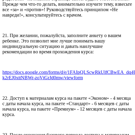
Прежде чем что-то делать, внимательно изучите тему, взвесьте
все «за» и «против»! Руководствуйтесь принципом «Не
навреди!», консультируйтесь с врачом.
21. При желании, пожалуйста, заполните анкету о вашем
ребенке. Это позволит мне лучше понимать вашу
индивидуальную ситуацию и давать наилучшие
рекомендации во время прохождения курса:
https://docs.google.com/forms/d/e/1FAIpQLScwRkUlfCBwEA_dq
k2rEJ0xttNBWr-zoVtGrJd0mw/viewform
22. Доступ к материалам курса на пакете «Эконом» - 4 месяца
с даты начала курса, на пакете «Стандарт» - 6 месяцев с даты
начала курса, на пакете «Премиум» - 12 месяцев с даты начала
курса.
23. После окончания базового периода доступа к материалам