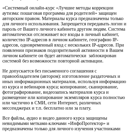
«Системный онлайн-курс «Лучшие методы коррекции
аутизма: пошаговая программа для родителей» защищен
авторским правом. Материалы курса предназначены только
для личного использования. Запрещается передавать логин и
пароль от Вашего личного кабинета другим людям. Система
автоматически отслеживает все входы в личный кабинет,
количество IP-адресов в личном кабинете, географию IP-
адресов, одновременный вход с нескольких IP-адресов. При
появлении признаков подозрительной активности в Вашем
личном кабинете он будет автоматически заблокирован
системой без возможности повторной активации.
Не допускается без письменного соглашения с
правообладателем (автором): изготовление раздаточных и
иных информационных материалов, используя информацию
из курса и вебинаров курса; копирование, сканирование,
фотографирование, видеозапись материалов курса и
размещение или копирование экземпляров курса полностью
или частично в СМИ, сети Интернет, различных
мессенджерах и т.п. бесплатно или за плату.
Все файлы, аудио и видео данного курса защищены
невидимыми метками-ключами «ИнфоПротектор» и
предназначены только для личного изучения участниками