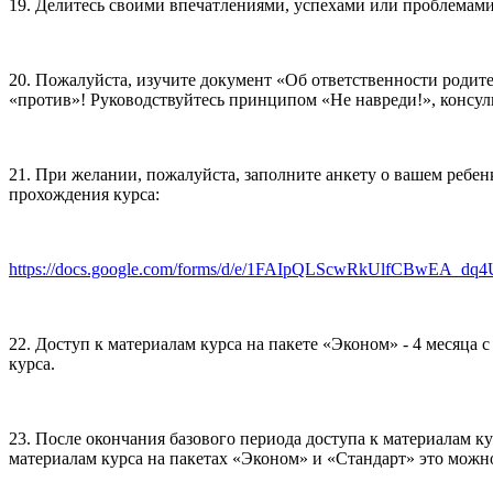
19. Делитесь своими впечатлениями, успехами или проблемами
20. Пожалуйста, изучите документ «Об ответственности родител
«против»! Руководствуйтесь принципом «Не навреди!», консуль
21. При желании, пожалуйста, заполните анкету о вашем ребе
прохождения курса:
https://docs.google.com/forms/d/e/1FAIpQLScwRkUlfCBwEA_dq
22. Доступ к материалам курса на пакете «Эконом» - 4 месяца с 
курса.
23. После окончания базового периода доступа к материалам к
материалам курса на пакетах «Эконом» и «Стандарт» это можно 