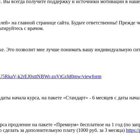
. Вы всегда получите поддержку и источники мотивации в наше
ей» на главной странице сайта. Будьте ответственны! Прежде чем
тируйтесь с врачом.
нке. Это позволит мне лучше понимать вашу индивидуальную си
4U5RkaV-k2rEJ0xttNBWr-zoVtGrJd0mw/viewform
даты начала курса, на пакете «Стандарт» - 6 месяцев с даты нача
урса продление на пакете «Премиум» бесплатное на 1 год (по за
сделать за дополнительную плату (1000 руб. за 3 месяца)
https: