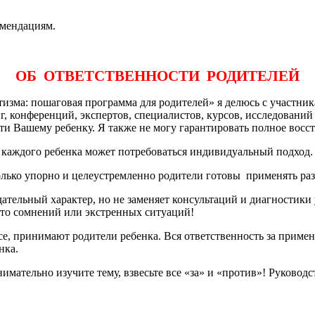
омендациям.
ОБ ОТВЕТСТВЕННОСТИ РОДИТЕЛЕЙ
тизма: пошаговая программа для родителей» я делюсь с участни
, конференций, экспертов, специалистов, курсов, исследований и
ти Вашему ребенку. Я также не могу гарантировать полное восс
 каждого ребенка может потребоваться индивидуальный подход.
колько упорно и целеустремленно родители готовы применять ра
тельный характер, но не заменяет консультаций и диагностики
то сомнений или экстренных ситуаций!
е, принимают родители ребенка. Вся ответственность за примен
нка.
нимательно изучите тему, взвесьте все «за» и «против»! Руково