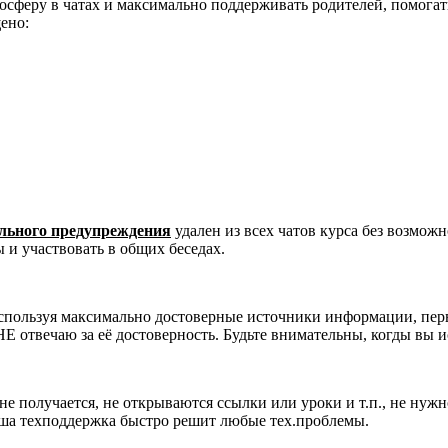
сферу в чатах и максимально поддерживать родителей, помогать
ено:
ельного предупреждения
удален из всех чатов курса без возмож
 и участвовать в общих беседах.
используя максимально достоверные источники информации, перв
НЕ отвечаю за её достоверность. Будьте внимательны, когды вы
 не получается, не открываются ссылки или уроки и т.п., не нуж
аша техподдержка быстро решит любые тех.проблемы.