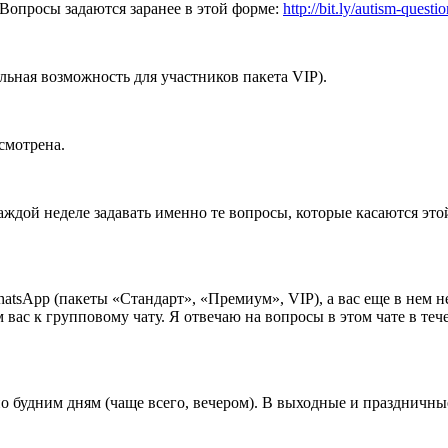
. Вопросы задаются заранее в этой форме:
http://bit.ly/autism-questi
ьная возможность для участников пакета VIP).
смотрена.
ждой неделе задавать именно те вопросы, которые касаются этой
atsApp (пакеты «Стандарт», «Премиум», VIP), а вас еще в нем н
с к групповому чату. Я отвечаю на вопросы в этом чате в течени
по будним дням (чаще всего, вечером). В выходные и праздничные