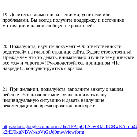
19. Делитесь своими впечатлениями, успехами или
проблемами. Вы всегда получите поддержку и источники
мотивации в нашем сообществе родителей.
20. Пожалуйста, изучите документ «Об ответственности
родителей» на главной странице сайта. Будьте ответственны!
Прежде чем что-то делать, внимательно изучите тему, взвесьте
все «за» и «против»! Руководствуйтесь принципом «Не
навреди!», консультируйтесь с врачом.
21. При желании, пожалуйста, заполните анкету о вашем
ребенке. Это позволит мне лучше понимать вашу
индивидуальную ситуацию и давать наилучшие
рекомендации во время прохождения курса:
https://docs.google.com/forms/d/e/1FAIpQLScwRkUlfCBwEA_dq
k2rEJ0xttNBWr-zoVtGrJd0mw/viewform