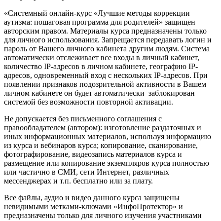
«Системный онлайн-курс «Лучшие методы коррекции
аутизма: пошаговая программа для родителей» защищен
авторским правом. Материалы курса предназначены только
для личного использования. Запрещается передавать логин и
пароль от Вашего личного кабинета другим людям. Система
автоматически отслеживает все входы в личный кабинет,
количество IP-адресов в личном кабинете, географию IP-
адресов, одновременный вход с нескольких IP-адресов. При
появлении признаков подозрительной активности в Вашем
личном кабинете он будет автоматически заблокирован
системой без возможности повторной активации.
Не допускается без письменного соглашения с
правообладателем (автором): изготовление раздаточных и
иных информационных материалов, используя информацию
из курса и вебинаров курса; копирование, сканирование,
фотографирование, видеозапись материалов курса и
размещение или копирование экземпляров курса полностью
или частично в СМИ, сети Интернет, различных
мессенджерах и т.п. бесплатно или за плату.
Все файлы, аудио и видео данного курса защищены
невидимыми метками-ключами «ИнфоПротектор» и
предназначены только для личного изучения участниками