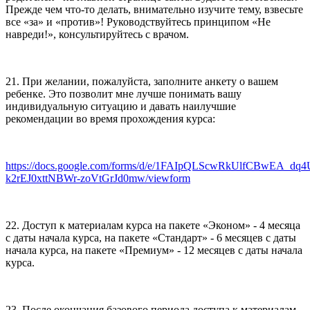
Прежде чем что-то делать, внимательно изучите тему, взвесьте
все «за» и «против»! Руководствуйтесь принципом «Не
навреди!», консультируйтесь с врачом.
21. При желании, пожалуйста, заполните анкету о вашем
ребенке. Это позволит мне лучше понимать вашу
индивидуальную ситуацию и давать наилучшие
рекомендации во время прохождения курса:
https://docs.google.com/forms/d/e/1FAIpQLScwRkUlfCBwEA_dq
k2rEJ0xttNBWr-zoVtGrJd0mw/viewform
22. Доступ к материалам курса на пакете «Эконом» - 4 месяца
с даты начала курса, на пакете «Стандарт» - 6 месяцев с даты
начала курса, на пакете «Премиум» - 12 месяцев с даты начала
курса.
23. После окончания базового периода доступа к материалам