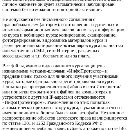
личном кабинете он будет автоматически заблокирован
системой без возможности повторной активации.
Не допускается без письменного соглашения с
правообладателем (автором): изготовление раздаточных и
иных информационных материалов, используя информацию
из курса и вебинаров курса; копирование, сканирование,
фотографирование, видеозапись материалов курса и
размещение или копирование экземпляров курса полностью
или частично в СМИ, сети Интернет, различных
мессенджерах и т.п. бесплатно или за плату.
Все файлы, аудио и видео данного курса защищены
невидимыми метками-ключами «ИнфоПротектор» и
предназначены только для личного изучения участниками
курса, которые официально зарегистрированы на курсе.
Попытки распространения этих файлов в сети Интернет и/
или попытки открытия этих файлов на компьютерах и
устройствах с другими IP-адресами отслеживаются
«ИнфоПротектором». Уведомления об этих попытках
автоматически приходят автору курса, с указанием из чьего
именно личного кабинета был скачан этот файл. Незаконное
распространение объектов авторского права квалифицируется
по статье 1301 и 1252 Гражданского Кодекса РФ с
компенсацией ущерба до 5 млн. рублей, а также по статье 146