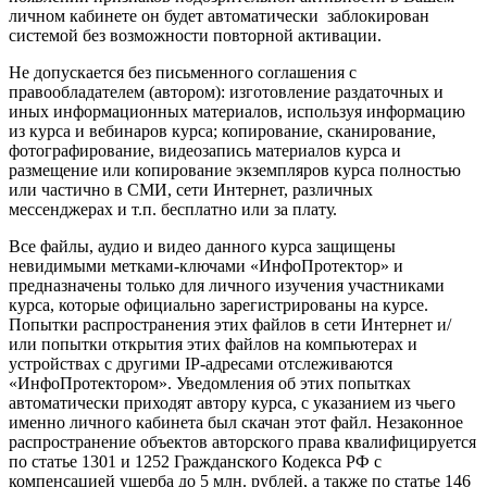
личном кабинете он будет автоматически заблокирован
системой без возможности повторной активации.
Не допускается без письменного соглашения с
правообладателем (автором): изготовление раздаточных и
иных информационных материалов, используя информацию
из курса и вебинаров курса; копирование, сканирование,
фотографирование, видеозапись материалов курса и
размещение или копирование экземпляров курса полностью
или частично в СМИ, сети Интернет, различных
мессенджерах и т.п. бесплатно или за плату.
Все файлы, аудио и видео данного курса защищены
невидимыми метками-ключами «ИнфоПротектор» и
предназначены только для личного изучения участниками
курса, которые официально зарегистрированы на курсе.
Попытки распространения этих файлов в сети Интернет и/
или попытки открытия этих файлов на компьютерах и
устройствах с другими IP-адресами отслеживаются
«ИнфоПротектором». Уведомления об этих попытках
автоматически приходят автору курса, с указанием из чьего
именно личного кабинета был скачан этот файл. Незаконное
распространение объектов авторского права квалифицируется
по статье 1301 и 1252 Гражданского Кодекса РФ с
компенсацией ущерба до 5 млн. рублей, а также по статье 146