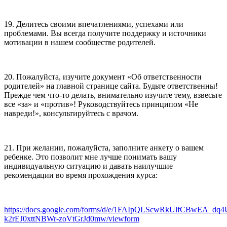
19. Делитесь своими впечатлениями, успехами или
проблемами. Вы всегда получите поддержку и источники
мотивации в нашем сообществе родителей.
20. Пожалуйста, изучите документ «Об ответственности
родителей» на главной странице сайта. Будьте ответственны!
Прежде чем что-то делать, внимательно изучите тему, взвесьте
все «за» и «против»! Руководствуйтесь принципом «Не
навреди!», консультируйтесь с врачом.
21. При желании, пожалуйста, заполните анкету о вашем
ребенке. Это позволит мне лучше понимать вашу
индивидуальную ситуацию и давать наилучшие
рекомендации во время прохождения курса:
https://docs.google.com/forms/d/e/1FAIpQLScwRkUlfCBwEA_dq
k2rEJ0xttNBWr-zoVtGrJd0mw/viewform