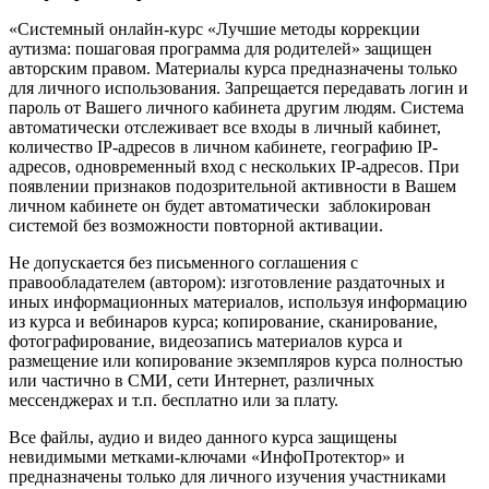
«Системный онлайн-курс «Лучшие методы коррекции
аутизма: пошаговая программа для родителей» защищен
авторским правом. Материалы курса предназначены только
для личного использования. Запрещается передавать логин и
пароль от Вашего личного кабинета другим людям. Система
автоматически отслеживает все входы в личный кабинет,
количество IP-адресов в личном кабинете, географию IP-
адресов, одновременный вход с нескольких IP-адресов. При
появлении признаков подозрительной активности в Вашем
личном кабинете он будет автоматически заблокирован
системой без возможности повторной активации.
Не допускается без письменного соглашения с
правообладателем (автором): изготовление раздаточных и
иных информационных материалов, используя информацию
из курса и вебинаров курса; копирование, сканирование,
фотографирование, видеозапись материалов курса и
размещение или копирование экземпляров курса полностью
или частично в СМИ, сети Интернет, различных
мессенджерах и т.п. бесплатно или за плату.
Все файлы, аудио и видео данного курса защищены
невидимыми метками-ключами «ИнфоПротектор» и
предназначены только для личного изучения участниками