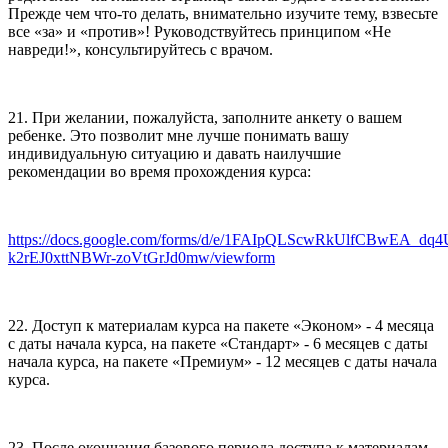
Прежде чем что-то делать, внимательно изучите тему, взвесьте
все «за» и «против»! Руководствуйтесь принципом «Не
навреди!», консультируйтесь с врачом.
21. При желании, пожалуйста, заполните анкету о вашем
ребенке. Это позволит мне лучше понимать вашу
индивидуальную ситуацию и давать наилучшие
рекомендации во время прохождения курса:
https://docs.google.com/forms/d/e/1FAIpQLScwRkUlfCBwEA_dq
k2rEJ0xttNBWr-zoVtGrJd0mw/viewform
22. Доступ к материалам курса на пакете «Эконом» - 4 месяца
с даты начала курса, на пакете «Стандарт» - 6 месяцев с даты
начала курса, на пакете «Премиум» - 12 месяцев с даты начала
курса.
23. После окончания базового периода доступа к материалам