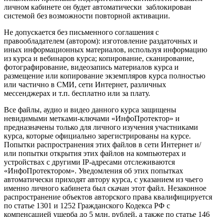
личном кабинете он будет автоматически заблокирован
системой без возможности повторной активации.
Не допускается без письменного соглашения с
правообладателем (автором): изготовление раздаточных и
иных информационных материалов, используя информацию
из курса и вебинаров курса; копирование, сканирование,
фотографирование, видеозапись материалов курса и
размещение или копирование экземпляров курса полностью
или частично в СМИ, сети Интернет, различных
мессенджерах и т.п. бесплатно или за плату.
Все файлы, аудио и видео данного курса защищены
невидимыми метками-ключами «ИнфоПротектор» и
предназначены только для личного изучения участниками
курса, которые официально зарегистрированы на курсе.
Попытки распространения этих файлов в сети Интернет и/
или попытки открытия этих файлов на компьютерах и
устройствах с другими IP-адресами отслеживаются
«ИнфоПротектором». Уведомления об этих попытках
автоматически приходят автору курса, с указанием из чьего
именно личного кабинета был скачан этот файл. Незаконное
распространение объектов авторского права квалифицируется
по статье 1301 и 1252 Гражданского Кодекса РФ с
компенсацией ущерба до 5 млн. рублей, а также по статье 146