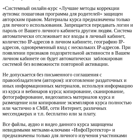
«Системный онлайн-курс «Лучшие методы коррекции
аутизма: пошаговая программа для родителей» защищен
авторским правом. Материалы курса предназначены только
для личного использования. Запрещается передавать логин и
пароль от Вашего личного кабинета другим людям. Система
автоматически отслеживает все входы в личный кабинет,
количество IP-адресов в личном кабинете, географию IP-
адресов, одновременный вход с нескольких IP-адресов. При
появлении признаков подозрительной активности в Вашем
личном кабинете он будет автоматически заблокирован
системой без возможности повторной активации.
Не допускается без письменного соглашения с
правообладателем (автором): изготовление раздаточных и
иных информационных материалов, используя информацию
из курса и вебинаров курса; копирование, сканирование,
фотографирование, видеозапись материалов курса и
размещение или копирование экземпляров курса полностью
или частично в СМИ, сети Интернет, различных
мессенджерах и т.п. бесплатно или за плату.
Все файлы, аудио и видео данного курса защищены
невидимыми метками-ключами «ИнфоПротектор» и
предназначены только для личного изучения участниками