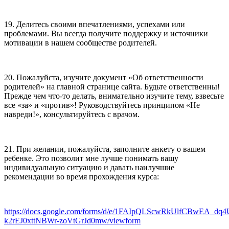
19. Делитесь своими впечатлениями, успехами или
проблемами. Вы всегда получите поддержку и источники
мотивации в нашем сообществе родителей.
20. Пожалуйста, изучите документ «Об ответственности
родителей» на главной странице сайта. Будьте ответственны!
Прежде чем что-то делать, внимательно изучите тему, взвесьте
все «за» и «против»! Руководствуйтесь принципом «Не
навреди!», консультируйтесь с врачом.
21. При желании, пожалуйста, заполните анкету о вашем
ребенке. Это позволит мне лучше понимать вашу
индивидуальную ситуацию и давать наилучшие
рекомендации во время прохождения курса:
https://docs.google.com/forms/d/e/1FAIpQLScwRkUlfCBwEA_dq
k2rEJ0xttNBWr-zoVtGrJd0mw/viewform