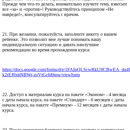
Прежде чем что-то делать, внимательно изучите тему, взвесьте
все «за» и «против»! Руководствуйтесь принципом «Не
навреди!», консультируйтесь с врачом.
21. При желании, пожалуйста, заполните анкету о вашем
ребенке. Это позволит мне лучше понимать вашу
индивидуальную ситуацию и давать наилучшие
рекомендации во время прохождения курса:
https://docs.google.com/forms/d/e/1FAIpQLScwRkUlfCBwEA_dq
k2rEJ0xttNBWr-zoVtGrJd0mw/viewform
22. Доступ к материалам курса на пакете «Эконом» - 4 месяца
с даты начала курса, на пакете «Стандарт» - 6 месяцев с даты
начала курса, на пакете «Премиум» - 12 месяцев с даты начала
курса.
23. После окончания базового периода доступа к материалам