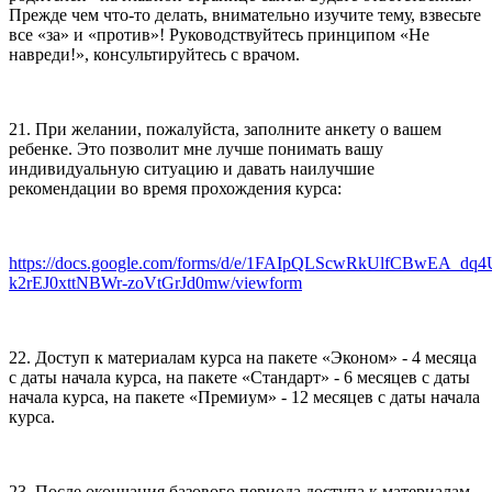
Прежде чем что-то делать, внимательно изучите тему, взвесьте
все «за» и «против»! Руководствуйтесь принципом «Не
навреди!», консультируйтесь с врачом.
21. При желании, пожалуйста, заполните анкету о вашем
ребенке. Это позволит мне лучше понимать вашу
индивидуальную ситуацию и давать наилучшие
рекомендации во время прохождения курса:
https://docs.google.com/forms/d/e/1FAIpQLScwRkUlfCBwEA_dq
k2rEJ0xttNBWr-zoVtGrJd0mw/viewform
22. Доступ к материалам курса на пакете «Эконом» - 4 месяца
с даты начала курса, на пакете «Стандарт» - 6 месяцев с даты
начала курса, на пакете «Премиум» - 12 месяцев с даты начала
курса.
23. После окончания базового периода доступа к материалам