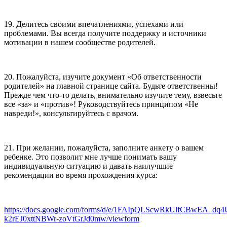
19. Делитесь своими впечатлениями, успехами или
проблемами. Вы всегда получите поддержку и источники
мотивации в нашем сообществе родителей.
20. Пожалуйста, изучите документ «Об ответственности
родителей» на главной странице сайта. Будьте ответственны!
Прежде чем что-то делать, внимательно изучите тему, взвесьте
все «за» и «против»! Руководствуйтесь принципом «Не
навреди!», консультируйтесь с врачом.
21. При желании, пожалуйста, заполните анкету о вашем
ребенке. Это позволит мне лучше понимать вашу
индивидуальную ситуацию и давать наилучшие
рекомендации во время прохождения курса:
https://docs.google.com/forms/d/e/1FAIpQLScwRkUlfCBwEA_dq
k2rEJ0xttNBWr-zoVtGrJd0mw/viewform