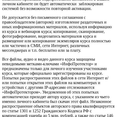
личном кабинете он будет автоматически заблокирован
системой без возможности повторной активации.
Не допускается без письменного соглашения с
правообладателем (автором): изготовление раздаточных и
иных информационных материалов, используя информацию
из курса и вебинаров курса; копирование, сканирование,
фотографирование, видеозапись материалов курса и
размещение или копирование экземпляров курса полностью
или частично в СМИ, сети Интернет, различных
мессенджерах и т.п. бесплатно или за плату.
Все файлы, аудио и видео данного курса защищены
невидимыми метками-ключами «ИнфоПротектор» и
предназначены только для личного изучения участниками
курса, которые официально зарегистрированы на курсе.
Попытки распространения этих файлов в сети Интернет и/
или попытки открытия этих файлов на компьютерах и
устройствах с другими IP-адресами отслеживаются
«ИнфоПротектором». Уведомления об этих попытках
автоматически приходят автору курса, с указанием из чьего
именно личного кабинета был скачан этот файл. Незаконное
распространение объектов авторского права квалифицируется
по статье 1301 и 1252 Гражданского Кодекса РФ с
компенсацией ущерба до 5 млн. рублей, а также по статье 146