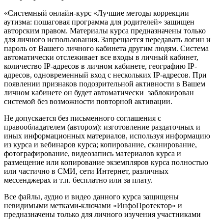
«Системный онлайн-курс «Лучшие методы коррекции
аутизма: пошаговая программа для родителей» защищен
авторским правом. Материалы курса предназначены только
для личного использования. Запрещается передавать логин и
пароль от Вашего личного кабинета другим людям. Система
автоматически отслеживает все входы в личный кабинет,
количество IP-адресов в личном кабинете, географию IP-
адресов, одновременный вход с нескольких IP-адресов. При
появлении признаков подозрительной активности в Вашем
личном кабинете он будет автоматически заблокирован
системой без возможности повторной активации.
Не допускается без письменного соглашения с
правообладателем (автором): изготовление раздаточных и
иных информационных материалов, используя информацию
из курса и вебинаров курса; копирование, сканирование,
фотографирование, видеозапись материалов курса и
размещение или копирование экземпляров курса полностью
или частично в СМИ, сети Интернет, различных
мессенджерах и т.п. бесплатно или за плату.
Все файлы, аудио и видео данного курса защищены
невидимыми метками-ключами «ИнфоПротектор» и
предназначены только для личного изучения участниками