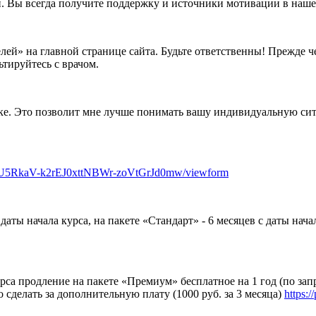
. Вы всегда получите поддержку и источники мотивации в наше
ей» на главной странице сайта. Будьте ответственны! Прежде чем
тируйтесь с врачом.
нке. Это позволит мне лучше понимать вашу индивидуальную си
4U5RkaV-k2rEJ0xttNBWr-zoVtGrJd0mw/viewform
даты начала курса, на пакете «Стандарт» - 6 месяцев с даты нача
урса продление на пакете «Премиум» бесплатное на 1 год (по за
сделать за дополнительную плату (1000 руб. за 3 месяца)
https: