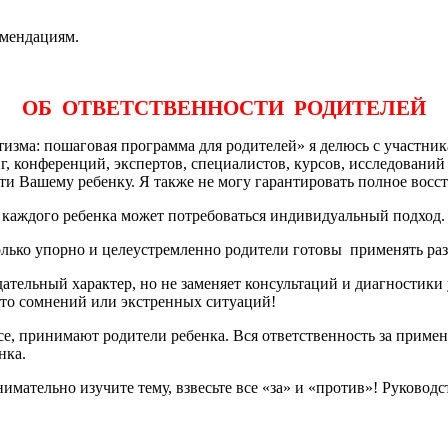
омендациям.
ОБ ОТВЕТСТВЕННОСТИ РОДИТЕЛЕЙ
тизма: пошаговая программа для родителей» я делюсь с участни
, конференций, экспертов, специалистов, курсов, исследований и
ти Вашему ребенку. Я также не могу гарантировать полное восс
 каждого ребенка может потребоваться индивидуальный подход.
колько упорно и целеустремленно родители готовы применять ра
тельный характер, но не заменяет консультаций и диагностики
то сомнений или экстренных ситуаций!
е, принимают родители ребенка. Вся ответственность за примен
нка.
нимательно изучите тему, взвесьте все «за» и «против»! Руково