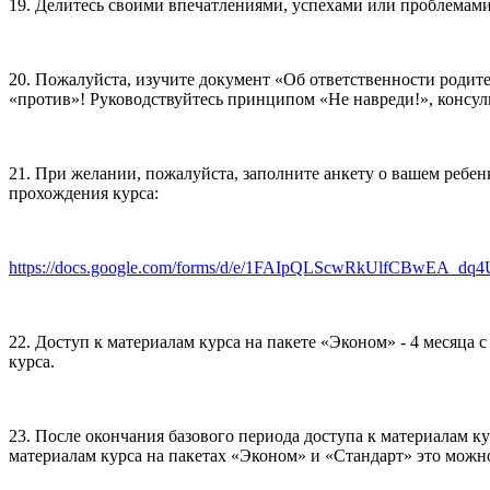
19. Делитесь своими впечатлениями, успехами или проблемами
20. Пожалуйста, изучите документ «Об ответственности родител
«против»! Руководствуйтесь принципом «Не навреди!», консуль
21. При желании, пожалуйста, заполните анкету о вашем ребе
прохождения курса:
https://docs.google.com/forms/d/e/1FAIpQLScwRkUlfCBwEA_dq
22. Доступ к материалам курса на пакете «Эконом» - 4 месяца с 
курса.
23. После окончания базового периода доступа к материалам к
материалам курса на пакетах «Эконом» и «Стандарт» это можно 