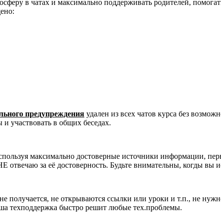
сферу в чатах и максимально поддерживать родителей, помогать
ено:
ельного предупреждения
удален из всех чатов курса без возмож
 и участвовать в общих беседах.
используя максимально достоверные источники информации, перв
НЕ отвечаю за её достоверность. Будьте внимательны, когды вы
 не получается, не открываются ссылки или уроки и т.п., не нуж
аша техподдержка быстро решит любые тех.проблемы.