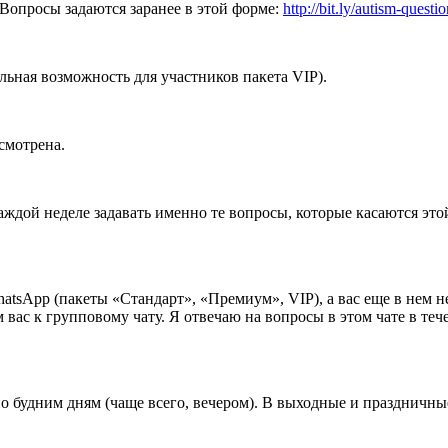
. Вопросы задаются заранее в этой форме:
http://bit.ly/autism-questi
ьная возможность для участников пакета VIP).
смотрена.
ждой неделе задавать именно те вопросы, которые касаются этой
atsApp (пакеты «Стандарт», «Премиум», VIP), а вас еще в нем н
с к групповому чату. Я отвечаю на вопросы в этом чате в течени
по будним дням (чаще всего, вечером). В выходные и праздничные