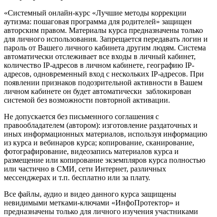
«Системный онлайн-курс «Лучшие методы коррекции
аутизма: пошаговая программа для родителей» защищен
авторским правом. Материалы курса предназначены только
для личного использования. Запрещается передавать логин и
пароль от Вашего личного кабинета другим людям. Система
автоматически отслеживает все входы в личный кабинет,
количество IP-адресов в личном кабинете, географию IP-
адресов, одновременный вход с нескольких IP-адресов. При
появлении признаков подозрительной активности в Вашем
личном кабинете он будет автоматически заблокирован
системой без возможности повторной активации.
Не допускается без письменного соглашения с
правообладателем (автором): изготовление раздаточных и
иных информационных материалов, используя информацию
из курса и вебинаров курса; копирование, сканирование,
фотографирование, видеозапись материалов курса и
размещение или копирование экземпляров курса полностью
или частично в СМИ, сети Интернет, различных
мессенджерах и т.п. бесплатно или за плату.
Все файлы, аудио и видео данного курса защищены
невидимыми метками-ключами «ИнфоПротектор» и
предназначены только для личного изучения участниками