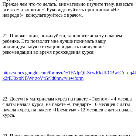
Прежде чем что-то делать, внимательно изучите тему, взвесьте
все «за» и «против»! Руководствуйтесь принципом «Не
навреди!», консультируйтесь с врачом.
21. При желании, пожалуйста, заполните анкету о вашем
ребенке. Это позволит мне лучше понимать вашу
индивидуальную ситуацию и давать наилучшие
рекомендации во время прохождения курса:
https://docs.google.com/forms/d/e/1FAIpQLScwRkUlfCBwEA_dq
k2rEJ0xttNBWr-zoVtGrJd0mw/viewform
22. Доступ к материалам курса на пакете «Эконом» - 4 месяца
с даты начала курса, на пакете «Стандарт» - 6 месяцев с даты
начала курса, на пакете «Премиум» - 12 месяцев с даты начала
курса.
23. После окончания базового периода доступа к материалам