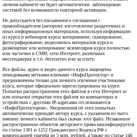
личном кабинете он будет автоматически заблокирован
системой без возможности повторной активации.
Не допускается без письменного соглашения с
правообладателем (автором): изготовление раздаточных и
иных информационных материалов, используя информацию
из курса и вебинаров курса; копирование, сканирование,
фотографирование, видеозапись материалов курса и
размещение или копирование экземпляров курса полностью
или частично в СМИ, сети Интернет, различных
мессенджерах и т.п. бесплатно или за плату.
Все файлы, аудио и видео данного курса защищены
невидимыми метками-ключами «ИнфоПротектор» и
предназначены только для личного изучения участниками
курса, которые официально зарегистрированы на курсе.
Попытки распространения этих файлов в сети Интернет и/
или попытки открытия этих файлов на компьютерах и
устройствах с другими IP-адресами отслеживаются
«ИнфоПротектором». Уведомления об этих попытках
автоматически приходят автору курса, с указанием из чьего
именно личного кабинета был скачан этот файл. Незаконное
распространение объектов авторского права квалифицируется
по статье 1301 и 1252 Гражданского Кодекса РФ с
компенсацией ущерба до 5 млн. рублей, а также по статье 146