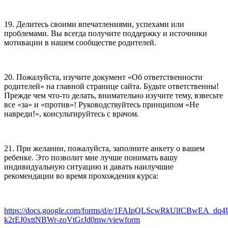
19. Делитесь своими впечатлениями, успехами или
проблемами. Вы всегда получите поддержку и источники
мотивации в нашем сообществе родителей.
20. Пожалуйста, изучите документ «Об ответственности
родителей» на главной странице сайта. Будьте ответственны!
Прежде чем что-то делать, внимательно изучите тему, взвесьте
все «за» и «против»! Руководствуйтесь принципом «Не
навреди!», консультируйтесь с врачом.
21. При желании, пожалуйста, заполните анкету о вашем
ребенке. Это позволит мне лучше понимать вашу
индивидуальную ситуацию и давать наилучшие
рекомендации во время прохождения курса:
https://docs.google.com/forms/d/e/1FAIpQLScwRkUlfCBwEA_dq
k2rEJ0xttNBWr-zoVtGrJd0mw/viewform