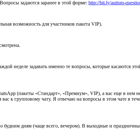
. Вопросы задаются заранее в этой форме:
http://bit.ly/autism-questi
ьная возможность для участников пакета VIP).
смотрена.
ждой неделе задавать именно те вопросы, которые касаются этой
atsApp (пакеты «Стандарт», «Премиум», VIP), а вас еще в нем н
с к групповому чату. Я отвечаю на вопросы в этом чате в течени
по будним дням (чаще всего, вечером). В выходные и праздничные