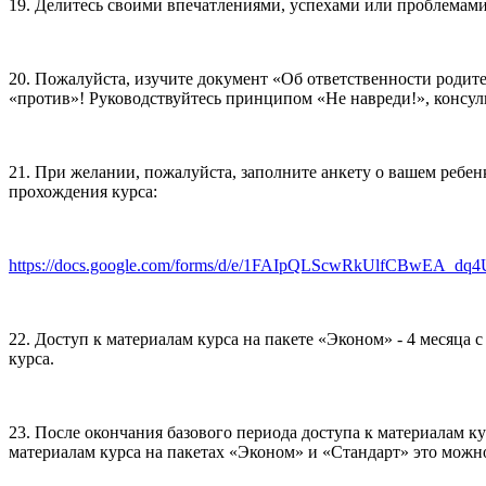
19. Делитесь своими впечатлениями, успехами или проблемами
20. Пожалуйста, изучите документ «Об ответственности родител
«против»! Руководствуйтесь принципом «Не навреди!», консуль
21. При желании, пожалуйста, заполните анкету о вашем ребе
прохождения курса:
https://docs.google.com/forms/d/e/1FAIpQLScwRkUlfCBwEA_dq
22. Доступ к материалам курса на пакете «Эконом» - 4 месяца с 
курса.
23. После окончания базового периода доступа к материалам к
материалам курса на пакетах «Эконом» и «Стандарт» это можно 