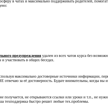
сферу в чатах и максимально поддерживать родителей, помогать
ено:
ельного предупреждения
удален из всех чатов курса без возмож
 и участвовать в общих беседах.
используя максимально достоверные источники информации, перв
НЕ отвечаю за её достоверность. Будьте внимательны, когды вы
 не получается, не открываются ссылки или уроки и т.п., не нуж
аша техподдержка быстро решит любые тех.проблемы.