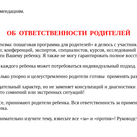
омендациям.
ОБ ОТВЕТСТВЕННОСТИ РОДИТЕЛЕЙ
тизма: пошаговая программа для родителей» я делюсь с участни
, конференций, экспертов, специалистов, курсов, исследований и
ти Вашему ребенку. Я также не могу гарантировать полное восс
 каждого ребенка может потребоваться индивидуальный подход.
колько упорно и целеустремленно родители готовы применять ра
тельный характер, но не заменяет консультаций и диагностики
то сомнений или экстренных ситуаций!
е, принимают родители ребенка. Вся ответственность за примен
нка.
нимательно изучите тему, взвесьте все «за» и «против»! Руково