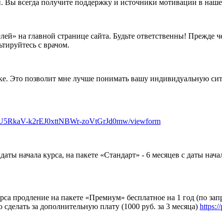
. Вы всегда получите поддержку и источники мотивации в наше
ей» на главной странице сайта. Будьте ответственны! Прежде чем
тируйтесь с врачом.
нке. Это позволит мне лучше понимать вашу индивидуальную си
4U5RkaV-k2rEJ0xttNBWr-zoVtGrJd0mw/viewform
даты начала курса, на пакете «Стандарт» - 6 месяцев с даты нача
урса продление на пакете «Премиум» бесплатное на 1 год (по за
сделать за дополнительную плату (1000 руб. за 3 месяца)
https: