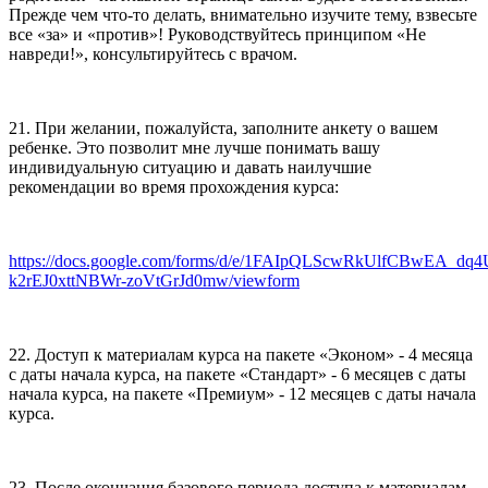
Прежде чем что-то делать, внимательно изучите тему, взвесьте
все «за» и «против»! Руководствуйтесь принципом «Не
навреди!», консультируйтесь с врачом.
21. При желании, пожалуйста, заполните анкету о вашем
ребенке. Это позволит мне лучше понимать вашу
индивидуальную ситуацию и давать наилучшие
рекомендации во время прохождения курса:
https://docs.google.com/forms/d/e/1FAIpQLScwRkUlfCBwEA_dq
k2rEJ0xttNBWr-zoVtGrJd0mw/viewform
22. Доступ к материалам курса на пакете «Эконом» - 4 месяца
с даты начала курса, на пакете «Стандарт» - 6 месяцев с даты
начала курса, на пакете «Премиум» - 12 месяцев с даты начала
курса.
23. После окончания базового периода доступа к материалам