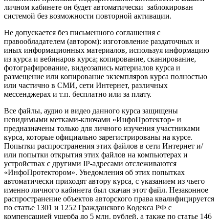
личном кабинете он будет автоматически заблокирован
системой без возможности повторной активации.
Не допускается без письменного соглашения с
правообладателем (автором): изготовление раздаточных и
иных информационных материалов, используя информацию
из курса и вебинаров курса; копирование, сканирование,
фотографирование, видеозапись материалов курса и
размещение или копирование экземпляров курса полностью
или частично в СМИ, сети Интернет, различных
мессенджерах и т.п. бесплатно или за плату.
Все файлы, аудио и видео данного курса защищены
невидимыми метками-ключами «ИнфоПротектор» и
предназначены только для личного изучения участниками
курса, которые официально зарегистрированы на курсе.
Попытки распространения этих файлов в сети Интернет и/
или попытки открытия этих файлов на компьютерах и
устройствах с другими IP-адресами отслеживаются
«ИнфоПротектором». Уведомления об этих попытках
автоматически приходят автору курса, с указанием из чьего
именно личного кабинета был скачан этот файл. Незаконное
распространение объектов авторского права квалифицируется
по статье 1301 и 1252 Гражданского Кодекса РФ с
компенсацией ущерба до 5 млн. рублей, а также по статье 146