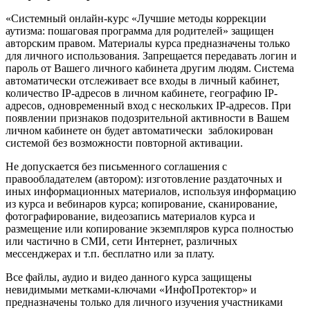
«Системный онлайн-курс «Лучшие методы коррекции
аутизма: пошаговая программа для родителей» защищен
авторским правом. Материалы курса предназначены только
для личного использования. Запрещается передавать логин и
пароль от Вашего личного кабинета другим людям. Система
автоматически отслеживает все входы в личный кабинет,
количество IP-адресов в личном кабинете, географию IP-
адресов, одновременный вход с нескольких IP-адресов. При
появлении признаков подозрительной активности в Вашем
личном кабинете он будет автоматически заблокирован
системой без возможности повторной активации.
Не допускается без письменного соглашения с
правообладателем (автором): изготовление раздаточных и
иных информационных материалов, используя информацию
из курса и вебинаров курса; копирование, сканирование,
фотографирование, видеозапись материалов курса и
размещение или копирование экземпляров курса полностью
или частично в СМИ, сети Интернет, различных
мессенджерах и т.п. бесплатно или за плату.
Все файлы, аудио и видео данного курса защищены
невидимыми метками-ключами «ИнфоПротектор» и
предназначены только для личного изучения участниками