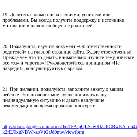
19. Делитесь своими впечатлениями, успехами или
проблемами. Вы всегда получите поддержку и источники
мотивации в нашем сообществе родителей.
20. Пожалуйста, изучите документ «Об ответственности
родителей» на главной странице сайта. Будьте ответственны!
Прежде чем что-то делать, внимательно изучите тему, взвесьте
все «за» и «против»! Руководствуйтесь принципом «Не
навреди!», консультируйтесь с врачом.
21. При желании, пожалуйста, заполните анкету о вашем
ребенке. Это позволит мне лучше понимать вашу
индивидуальную ситуацию и давать наилучшие
рекомендации во время прохождения курса:
https://docs.google.com/forms/d/e/1FAIpQLScwRkUlfCBwEA_dq
k2rEJ0xttNBWr-zoVtGrJd0mw/viewform