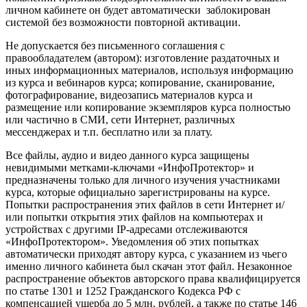
личном кабинете он будет автоматически заблокирован
системой без возможности повторной активации.
Не допускается без письменного соглашения с
правообладателем (автором): изготовление раздаточных и
иных информационных материалов, используя информацию
из курса и вебинаров курса; копирование, сканирование,
фотографирование, видеозапись материалов курса и
размещение или копирование экземпляров курса полностью
или частично в СМИ, сети Интернет, различных
мессенджерах и т.п. бесплатно или за плату.
Все файлы, аудио и видео данного курса защищены
невидимыми метками-ключами «ИнфоПротектор» и
предназначены только для личного изучения участниками
курса, которые официально зарегистрированы на курсе.
Попытки распространения этих файлов в сети Интернет и/
или попытки открытия этих файлов на компьютерах и
устройствах с другими IP-адресами отслеживаются
«ИнфоПротектором». Уведомления об этих попытках
автоматически приходят автору курса, с указанием из чьего
именно личного кабинета был скачан этот файл. Незаконное
распространение объектов авторского права квалифицируется
по статье 1301 и 1252 Гражданского Кодекса РФ с
компенсацией ущерба до 5 млн. рублей, а также по статье 146