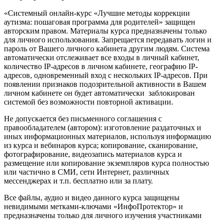
«Системный онлайн-курс «Лучшие методы коррекции
аутизма: пошаговая программа для родителей» защищен
авторским правом. Материалы курса предназначены только
для личного использования. Запрещается передавать логин и
пароль от Вашего личного кабинета другим людям. Система
автоматически отслеживает все входы в личный кабинет,
количество IP-адресов в личном кабинете, географию IP-
адресов, одновременный вход с нескольких IP-адресов. При
появлении признаков подозрительной активности в Вашем
личном кабинете он будет автоматически заблокирован
системой без возможности повторной активации.
Не допускается без письменного соглашения с
правообладателем (автором): изготовление раздаточных и
иных информационных материалов, используя информацию
из курса и вебинаров курса; копирование, сканирование,
фотографирование, видеозапись материалов курса и
размещение или копирование экземпляров курса полностью
или частично в СМИ, сети Интернет, различных
мессенджерах и т.п. бесплатно или за плату.
Все файлы, аудио и видео данного курса защищены
невидимыми метками-ключами «ИнфоПротектор» и
предназначены только для личного изучения участниками