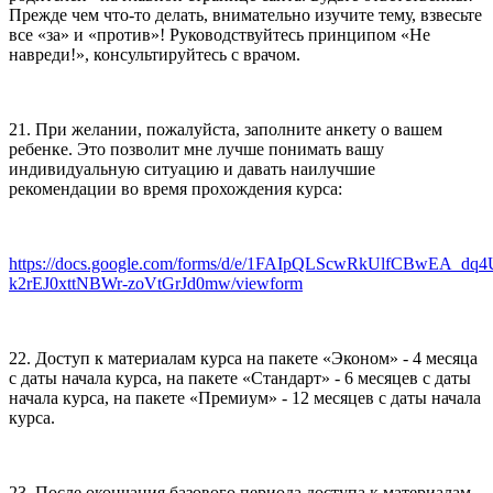
Прежде чем что-то делать, внимательно изучите тему, взвесьте
все «за» и «против»! Руководствуйтесь принципом «Не
навреди!», консультируйтесь с врачом.
21. При желании, пожалуйста, заполните анкету о вашем
ребенке. Это позволит мне лучше понимать вашу
индивидуальную ситуацию и давать наилучшие
рекомендации во время прохождения курса:
https://docs.google.com/forms/d/e/1FAIpQLScwRkUlfCBwEA_dq
k2rEJ0xttNBWr-zoVtGrJd0mw/viewform
22. Доступ к материалам курса на пакете «Эконом» - 4 месяца
с даты начала курса, на пакете «Стандарт» - 6 месяцев с даты
начала курса, на пакете «Премиум» - 12 месяцев с даты начала
курса.
23. После окончания базового периода доступа к материалам