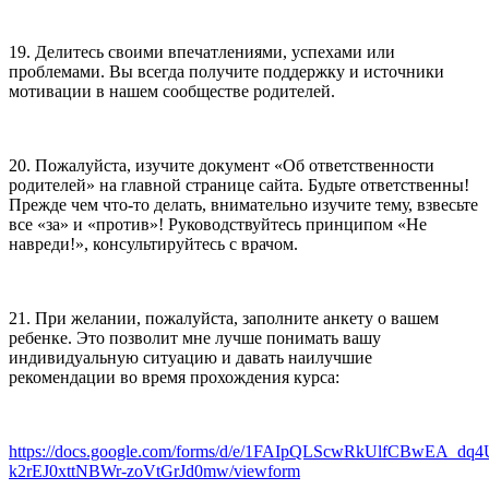
19. Делитесь своими впечатлениями, успехами или
проблемами. Вы всегда получите поддержку и источники
мотивации в нашем сообществе родителей.
20. Пожалуйста, изучите документ «Об ответственности
родителей» на главной странице сайта. Будьте ответственны!
Прежде чем что-то делать, внимательно изучите тему, взвесьте
все «за» и «против»! Руководствуйтесь принципом «Не
навреди!», консультируйтесь с врачом.
21. При желании, пожалуйста, заполните анкету о вашем
ребенке. Это позволит мне лучше понимать вашу
индивидуальную ситуацию и давать наилучшие
рекомендации во время прохождения курса:
https://docs.google.com/forms/d/e/1FAIpQLScwRkUlfCBwEA_dq
k2rEJ0xttNBWr-zoVtGrJd0mw/viewform