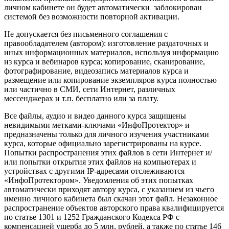
личном кабинете он будет автоматически заблокирован
системой без возможности повторной активации.
Не допускается без письменного соглашения с
правообладателем (автором): изготовление раздаточных и
иных информационных материалов, используя информацию
из курса и вебинаров курса; копирование, сканирование,
фотографирование, видеозапись материалов курса и
размещение или копирование экземпляров курса полностью
или частично в СМИ, сети Интернет, различных
мессенджерах и т.п. бесплатно или за плату.
Все файлы, аудио и видео данного курса защищены
невидимыми метками-ключами «ИнфоПротектор» и
предназначены только для личного изучения участниками
курса, которые официально зарегистрированы на курсе.
Попытки распространения этих файлов в сети Интернет и/
или попытки открытия этих файлов на компьютерах и
устройствах с другими IP-адресами отслеживаются
«ИнфоПротектором». Уведомления об этих попытках
автоматически приходят автору курса, с указанием из чьего
именно личного кабинета был скачан этот файл. Незаконное
распространение объектов авторского права квалифицируется
по статье 1301 и 1252 Гражданского Кодекса РФ с
компенсацией ущерба до 5 млн. рублей, а также по статье 146