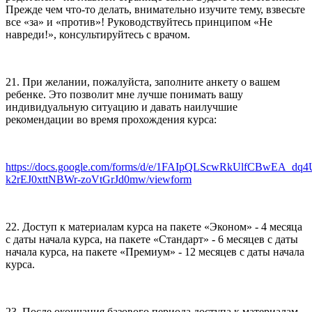
Прежде чем что-то делать, внимательно изучите тему, взвесьте
все «за» и «против»! Руководствуйтесь принципом «Не
навреди!», консультируйтесь с врачом.
21. При желании, пожалуйста, заполните анкету о вашем
ребенке. Это позволит мне лучше понимать вашу
индивидуальную ситуацию и давать наилучшие
рекомендации во время прохождения курса:
https://docs.google.com/forms/d/e/1FAIpQLScwRkUlfCBwEA_dq
k2rEJ0xttNBWr-zoVtGrJd0mw/viewform
22. Доступ к материалам курса на пакете «Эконом» - 4 месяца
с даты начала курса, на пакете «Стандарт» - 6 месяцев с даты
начала курса, на пакете «Премиум» - 12 месяцев с даты начала
курса.
23. После окончания базового периода доступа к материалам