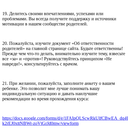
19. Делитесь своими впечатлениями, успехами или
проблемами. Вы всегда получите поддержку и источники
мотивации в нашем сообществе родителей.
20. Пожалуйста, изучите документ «Об ответственности
родителей» на главной странице сайта. Будьте ответственны!
Прежде чем что-то делать, внимательно изучите тему, взвесьте
все «за» и «против»! Руководствуйтесь принципом «Не
навреди!», консультируйтесь с врачом.
21. При желании, пожалуйста, заполните анкету о вашем
ребенке. Это позволит мне лучше понимать вашу
индивидуальную ситуацию и давать наилучшие
рекомендации во время прохождения курса:
https://docs.google.com/forms/d/e/1FAIpQLScwRkUlfCBwEA_dq
k2rEJ0xttNBWr-zoVtGrJd0mw/viewform