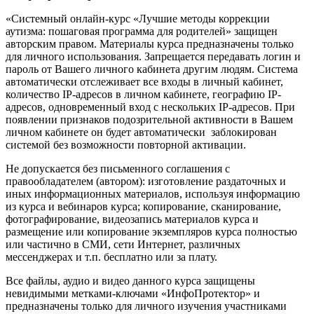
«Системный онлайн-курс «Лучшие методы коррекции
аутизма: пошаговая программа для родителей» защищен
авторским правом. Материалы курса предназначены только
для личного использования. Запрещается передавать логин и
пароль от Вашего личного кабинета другим людям. Система
автоматически отслеживает все входы в личный кабинет,
количество IP-адресов в личном кабинете, географию IP-
адресов, одновременный вход с нескольких IP-адресов. При
появлении признаков подозрительной активности в Вашем
личном кабинете он будет автоматически заблокирован
системой без возможности повторной активации.
Не допускается без письменного соглашения с
правообладателем (автором): изготовление раздаточных и
иных информационных материалов, используя информацию
из курса и вебинаров курса; копирование, сканирование,
фотографирование, видеозапись материалов курса и
размещение или копирование экземпляров курса полностью
или частично в СМИ, сети Интернет, различных
мессенджерах и т.п. бесплатно или за плату.
Все файлы, аудио и видео данного курса защищены
невидимыми метками-ключами «ИнфоПротектор» и
предназначены только для личного изучения участниками