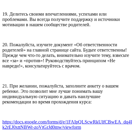
19. Делитесь своими впечатлениями, успехами или
проблемами. Вы всегда получите поддержку и источники
мотивации в нашем сообществе родителей.
20. Пожалуйста, изучите документ «Об ответственности
родителей» на главной странице сайта. Будьте ответственны!
Прежде чем что-то делать, внимательно изучите тему, взвесьте
все «за» и «против»! Руководствуйтесь принципом «Не
навреди!», консультируйтесь с врачом.
21. При желании, пожалуйста, заполните анкету о вашем
ребенке. Это позволит мне лучше понимать вашу
индивидуальную ситуацию и давать наилучшие
рекомендации во время прохождения курса:
https://docs.google.com/forms/d/e/1FAIpQLScwRkUlfCBwEA_dq
k2rEJ0xttNBWr-zoVtGrJd0mw/viewform