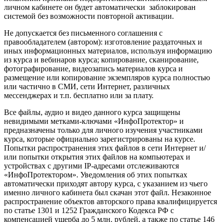
личном кабинете он будет автоматически заблокирован
системой без возможности повторной активации.
Не допускается без письменного соглашения с
правообладателем (автором): изготовление раздаточных и
иных информационных материалов, используя информацию
из курса и вебинаров курса; копирование, сканирование,
фотографирование, видеозапись материалов курса и
размещение или копирование экземпляров курса полностью
или частично в СМИ, сети Интернет, различных
мессенджерах и т.п. бесплатно или за плату.
Все файлы, аудио и видео данного курса защищены
невидимыми метками-ключами «ИнфоПротектор» и
предназначены только для личного изучения участниками
курса, которые официально зарегистрированы на курсе.
Попытки распространения этих файлов в сети Интернет и/
или попытки открытия этих файлов на компьютерах и
устройствах с другими IP-адресами отслеживаются
«ИнфоПротектором». Уведомления об этих попытках
автоматически приходят автору курса, с указанием из чьего
именно личного кабинета был скачан этот файл. Незаконное
распространение объектов авторского права квалифицируется
по статье 1301 и 1252 Гражданского Кодекса РФ с
компенсацией ущерба до 5 млн. рублей, а также по статье 146