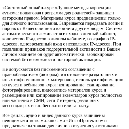
«Системный онлайн-курс «Лучшие методы коррекции
аутизма: пошаговая программа для родителей» защищен
авторским правом. Материалы курса предназначены только
для личного использования. Запрещается передавать логин и
пароль от Вашего личного кабинета другим людям. Система
автоматически отслеживает все входы в личный кабинет,
количество IP-адресов в личном кабинете, географию IP-
адресов, одновременный вход с нескольких IP-адресов. При
появлении признаков подозрительной активности в Вашем
личном кабинете он будет автоматически заблокирован
системой без возможности повторной активации.
Не допускается без письменного соглашения с
правообладателем (автором): изготовление раздаточных и
иных информационных материалов, используя информацию
из курса и вебинаров курса; копирование, сканирование,
фотографирование, видеозапись материалов курса и
размещение или копирование экземпляров курса полностью
или частично в СМИ, сети Интернет, различных
мессенджерах и т.п. бесплатно или за плату.
Все файлы, аудио и видео данного курса защищены
невидимыми метками-ключами «ИнфоПротектор» и
предназначены только для личного изучения участниками