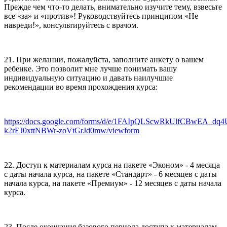
Прежде чем что-то делать, внимательно изучите тему, взвесьте
все «за» и «против»! Руководствуйтесь принципом «Не
навреди!», консультируйтесь с врачом.
21. При желании, пожалуйста, заполните анкету о вашем
ребенке. Это позволит мне лучше понимать вашу
индивидуальную ситуацию и давать наилучшие
рекомендации во время прохождения курса:
https://docs.google.com/forms/d/e/1FAIpQLScwRkUlfCBwEA_dq
k2rEJ0xttNBWr-zoVtGrJd0mw/viewform
22. Доступ к материалам курса на пакете «Эконом» - 4 месяца
с даты начала курса, на пакете «Стандарт» - 6 месяцев с даты
начала курса, на пакете «Премиум» - 12 месяцев с даты начала
курса.
23. После окончания базового периода доступа к материалам