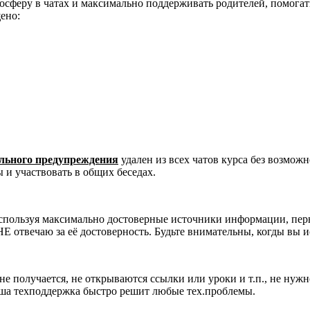
сферу в чатах и максимально поддерживать родителей, помогать
ено:
ельного предупреждения
удален из всех чатов курса без возмож
 и участвовать в общих беседах.
используя максимально достоверные источники информации, перв
НЕ отвечаю за её достоверность. Будьте внимательны, когды вы
 не получается, не открываются ссылки или уроки и т.п., не нуж
аша техподдержка быстро решит любые тех.проблемы.