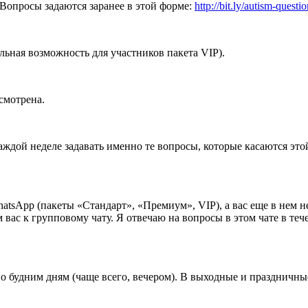
. Вопросы задаются заранее в этой форме:
http://bit.ly/autism-questi
ьная возможность для участников пакета VIP).
смотрена.
ждой неделе задавать именно те вопросы, которые касаются этой
atsApp (пакеты «Стандарт», «Премиум», VIP), а вас еще в нем н
с к групповому чату. Я отвечаю на вопросы в этом чате в течени
по будним дням (чаще всего, вечером). В выходные и праздничные