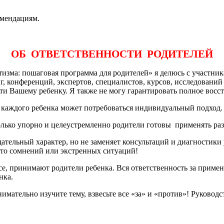
омендациям.
ОБ ОТВЕТСТВЕННОСТИ РОДИТЕЛЕЙ
тизма: пошаговая программа для родителей» я делюсь с участни
, конференций, экспертов, специалистов, курсов, исследований и
ти Вашему ребенку. Я также не могу гарантировать полное восс
 каждого ребенка может потребоваться индивидуальный подход.
колько упорно и целеустремленно родители готовы применять ра
тельный характер, но не заменяет консультаций и диагностики
то сомнений или экстренных ситуаций!
е, принимают родители ребенка. Вся ответственность за примен
нка.
нимательно изучите тему, взвесьте все «за» и «против»! Руково