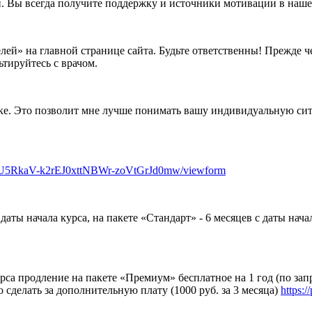
. Вы всегда получите поддержку и источники мотивации в наше
ей» на главной странице сайта. Будьте ответственны! Прежде чем
тируйтесь с врачом.
нке. Это позволит мне лучше понимать вашу индивидуальную си
4U5RkaV-k2rEJ0xttNBWr-zoVtGrJd0mw/viewform
даты начала курса, на пакете «Стандарт» - 6 месяцев с даты нача
урса продление на пакете «Премиум» бесплатное на 1 год (по за
сделать за дополнительную плату (1000 руб. за 3 месяца)
https: