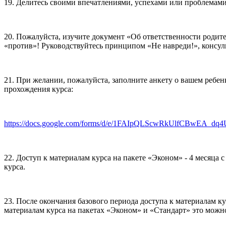
19. Делитесь своими впечатлениями, успехами или проблемами
20. Пожалуйста, изучите документ «Об ответственности родител
«против»! Руководствуйтесь принципом «Не навреди!», консуль
21. При желании, пожалуйста, заполните анкету о вашем ребе
прохождения курса:
https://docs.google.com/forms/d/e/1FAIpQLScwRkUlfCBwEA_dq
22. Доступ к материалам курса на пакете «Эконом» - 4 месяца с 
курса.
23. После окончания базового периода доступа к материалам к
материалам курса на пакетах «Эконом» и «Стандарт» это можно 