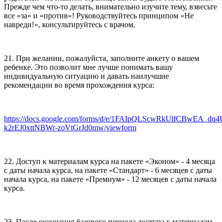
Прежде чем что-то делать, внимательно изучите тему, взвесьте
все «за» и «против»! Руководствуйтесь принципом «Не
навреди!», консультируйтесь с врачом.
21. При желании, пожалуйста, заполните анкету о вашем
ребенке. Это позволит мне лучше понимать вашу
индивидуальную ситуацию и давать наилучшие
рекомендации во время прохождения курса:
https://docs.google.com/forms/d/e/1FAIpQLScwRkUlfCBwEA_dq
k2rEJ0xttNBWr-zoVtGrJd0mw/viewform
22. Доступ к материалам курса на пакете «Эконом» - 4 месяца
с даты начала курса, на пакете «Стандарт» - 6 месяцев с даты
начала курса, на пакете «Премиум» - 12 месяцев с даты начала
курса.
23. После окончания базового периода доступа к материалам