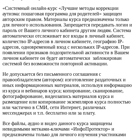
«Системный онлайн-курс «Лучшие методы коррекции
аутизма: пошаговая программа для родителей» защищен
авторским правом. Материалы курса предназначены только
для личного использования. Запрещается передавать логин и
пароль от Вашего личного кабинета другим людям. Система
автоматически отслеживает все входы в личный кабинет,
количество IP-адресов в личном кабинете, географию IP-
адресов, одновременный вход с нескольких IP-адресов. При
появлении признаков подозрительной активности в Вашем
личном кабинете он будет автоматически заблокирован
системой без возможности повторной активации.
Не допускается без письменного соглашения с
правообладателем (автором): изготовление раздаточных и
иных информационных материалов, используя информацию
из курса и вебинаров курса; копирование, сканирование,
фотографирование, видеозапись материалов курса и
размещение или копирование экземпляров курса полностью
или частично в СМИ, сети Интернет, различных
мессенджерах и т.п. бесплатно или за плату.
Все файлы, аудио и видео данного курса защищены
невидимыми метками-ключами «ИнфоПротектор» и
предназначены только для личного изучения участниками