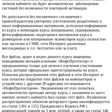
личном кабинете он будет автоматически заблокирован
системой без возможности повторной активации.
Не допускается без письменного соглашения с
правообладателем (автором): изготовление раздаточных и
иных информационных материалов, используя информацию
из курса и вебинаров курса; копирование, сканирование,
фотографирование, видеозапись материалов курса и
размещение или копирование экземпляров курса полностью
или частично в СМИ, сети Интернет, различных
мессенджерах и т.п. бесплатно или за плату.
Все файлы, аудио и видео данного курса защищены
невидимыми метками-ключами «ИнфоПротектор» и
предназначены только для личного изучения участниками
курса, которые официально зарегистрированы на курсе.
Попытки распространения этих файлов в сети Интернет и/
или попытки открытия этих файлов на компьютерах и
устройствах с другими IP-адресами отслеживаются
«ИнфоПротектором». Уведомления об этих попытках
автоматически приходят автору курса, с указанием из чьего
именно личного кабинета был скачан этот файл. Незаконное
распространение объектов авторского права квалифицируется
по статье 1301 и 1252 Гражданского Кодекса РФ с
компенсацией ущерба до 5 млн. рублей, а также по статье 146