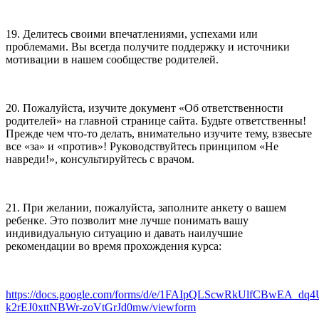
19. Делитесь своими впечатлениями, успехами или
проблемами. Вы всегда получите поддержку и источники
мотивации в нашем сообществе родителей.
20. Пожалуйста, изучите документ «Об ответственности
родителей» на главной странице сайта. Будьте ответственны!
Прежде чем что-то делать, внимательно изучите тему, взвесьте
все «за» и «против»! Руководствуйтесь принципом «Не
навреди!», консультируйтесь с врачом.
21. При желании, пожалуйста, заполните анкету о вашем
ребенке. Это позволит мне лучше понимать вашу
индивидуальную ситуацию и давать наилучшие
рекомендации во время прохождения курса:
https://docs.google.com/forms/d/e/1FAIpQLScwRkUlfCBwEA_dq
k2rEJ0xttNBWr-zoVtGrJd0mw/viewform