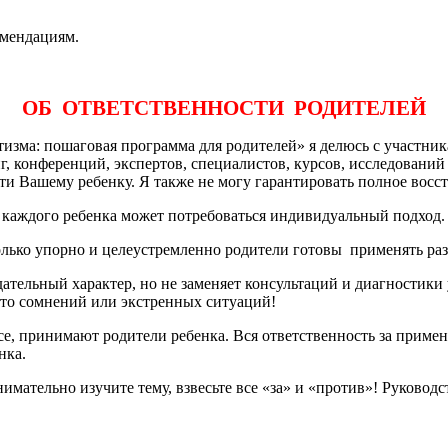
омендациям.
ОБ ОТВЕТСТВЕННОСТИ РОДИТЕЛЕЙ
тизма: пошаговая программа для родителей» я делюсь с участни
, конференций, экспертов, специалистов, курсов, исследований и
ти Вашему ребенку. Я также не могу гарантировать полное восс
 каждого ребенка может потребоваться индивидуальный подход.
колько упорно и целеустремленно родители готовы применять ра
тельный характер, но не заменяет консультаций и диагностики
то сомнений или экстренных ситуаций!
е, принимают родители ребенка. Вся ответственность за примен
нка.
нимательно изучите тему, взвесьте все «за» и «против»! Руково