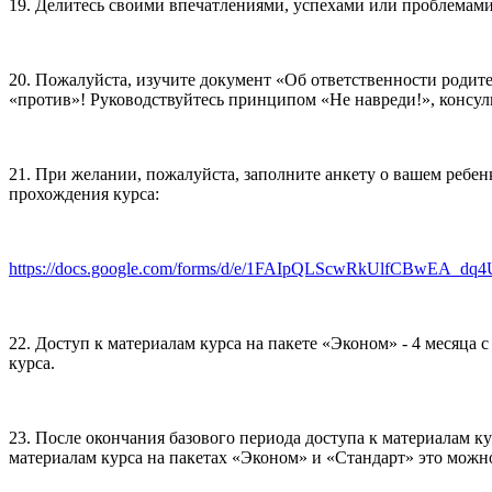
19. Делитесь своими впечатлениями, успехами или проблемами
20. Пожалуйста, изучите документ «Об ответственности родител
«против»! Руководствуйтесь принципом «Не навреди!», консуль
21. При желании, пожалуйста, заполните анкету о вашем ребе
прохождения курса:
https://docs.google.com/forms/d/e/1FAIpQLScwRkUlfCBwEA_dq
22. Доступ к материалам курса на пакете «Эконом» - 4 месяца с 
курса.
23. После окончания базового периода доступа к материалам к
материалам курса на пакетах «Эконом» и «Стандарт» это можно 