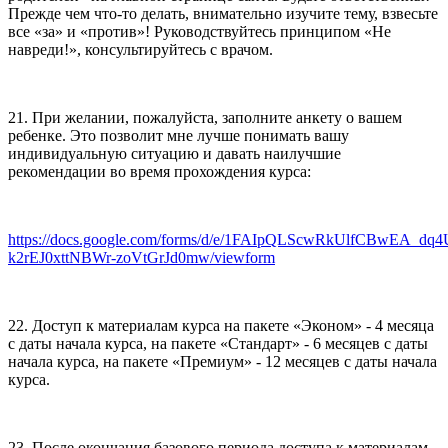
Прежде чем что-то делать, внимательно изучите тему, взвесьте
все «за» и «против»! Руководствуйтесь принципом «Не
навреди!», консультируйтесь с врачом.
21. При желании, пожалуйста, заполните анкету о вашем
ребенке. Это позволит мне лучше понимать вашу
индивидуальную ситуацию и давать наилучшие
рекомендации во время прохождения курса:
https://docs.google.com/forms/d/e/1FAIpQLScwRkUlfCBwEA_dq
k2rEJ0xttNBWr-zoVtGrJd0mw/viewform
22. Доступ к материалам курса на пакете «Эконом» - 4 месяца
с даты начала курса, на пакете «Стандарт» - 6 месяцев с даты
начала курса, на пакете «Премиум» - 12 месяцев с даты начала
курса.
23. После окончания базового периода доступа к материалам