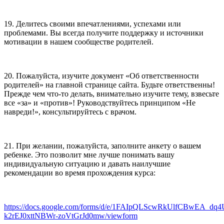
19. Делитесь своими впечатлениями, успехами или
проблемами. Вы всегда получите поддержку и источники
мотивации в нашем сообществе родителей.
20. Пожалуйста, изучите документ «Об ответственности
родителей» на главной странице сайта. Будьте ответственны!
Прежде чем что-то делать, внимательно изучите тему, взвесьте
все «за» и «против»! Руководствуйтесь принципом «Не
навреди!», консультируйтесь с врачом.
21. При желании, пожалуйста, заполните анкету о вашем
ребенке. Это позволит мне лучше понимать вашу
индивидуальную ситуацию и давать наилучшие
рекомендации во время прохождения курса:
https://docs.google.com/forms/d/e/1FAIpQLScwRkUlfCBwEA_dq
k2rEJ0xttNBWr-zoVtGrJd0mw/viewform