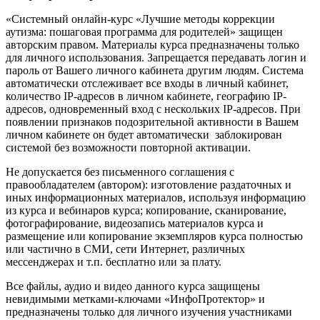
«Системный онлайн-курс «Лучшие методы коррекции
аутизма: пошаговая программа для родителей» защищен
авторским правом. Материалы курса предназначены только
для личного использования. Запрещается передавать логин и
пароль от Вашего личного кабинета другим людям. Система
автоматически отслеживает все входы в личный кабинет,
количество IP-адресов в личном кабинете, географию IP-
адресов, одновременный вход с нескольких IP-адресов. При
появлении признаков подозрительной активности в Вашем
личном кабинете он будет автоматически заблокирован
системой без возможности повторной активации.
Не допускается без письменного соглашения с
правообладателем (автором): изготовление раздаточных и
иных информационных материалов, используя информацию
из курса и вебинаров курса; копирование, сканирование,
фотографирование, видеозапись материалов курса и
размещение или копирование экземпляров курса полностью
или частично в СМИ, сети Интернет, различных
мессенджерах и т.п. бесплатно или за плату.
Все файлы, аудио и видео данного курса защищены
невидимыми метками-ключами «ИнфоПротектор» и
предназначены только для личного изучения участниками