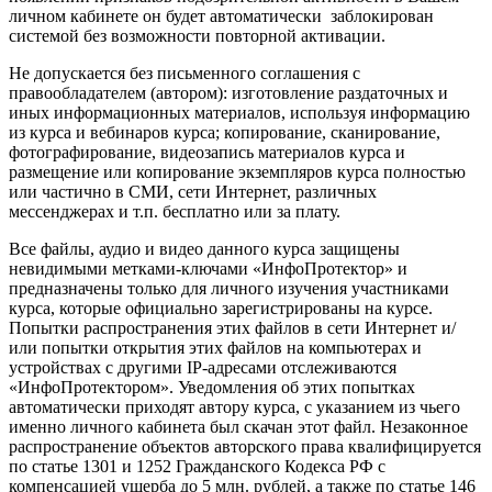
личном кабинете он будет автоматически заблокирован
системой без возможности повторной активации.
Не допускается без письменного соглашения с
правообладателем (автором): изготовление раздаточных и
иных информационных материалов, используя информацию
из курса и вебинаров курса; копирование, сканирование,
фотографирование, видеозапись материалов курса и
размещение или копирование экземпляров курса полностью
или частично в СМИ, сети Интернет, различных
мессенджерах и т.п. бесплатно или за плату.
Все файлы, аудио и видео данного курса защищены
невидимыми метками-ключами «ИнфоПротектор» и
предназначены только для личного изучения участниками
курса, которые официально зарегистрированы на курсе.
Попытки распространения этих файлов в сети Интернет и/
или попытки открытия этих файлов на компьютерах и
устройствах с другими IP-адресами отслеживаются
«ИнфоПротектором». Уведомления об этих попытках
автоматически приходят автору курса, с указанием из чьего
именно личного кабинета был скачан этот файл. Незаконное
распространение объектов авторского права квалифицируется
по статье 1301 и 1252 Гражданского Кодекса РФ с
компенсацией ущерба до 5 млн. рублей, а также по статье 146