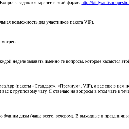
. Вопросы задаются заранее в этой форме:
http://bit.ly/autism-questi
ьная возможность для участников пакета VIP).
смотрена.
ждой неделе задавать именно те вопросы, которые касаются этой
atsApp (пакеты «Стандарт», «Премиум», VIP), а вас еще в нем н
с к групповому чату. Я отвечаю на вопросы в этом чате в течени
по будним дням (чаще всего, вечером). В выходные и праздничные