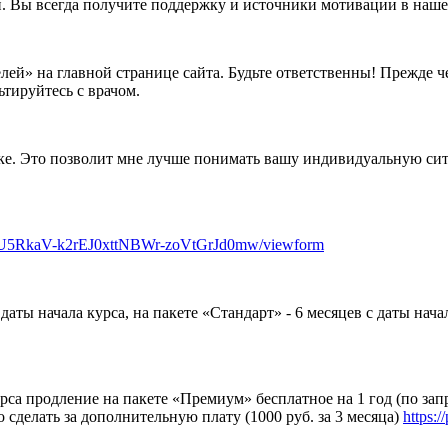
. Вы всегда получите поддержку и источники мотивации в наше
ей» на главной странице сайта. Будьте ответственны! Прежде чем
тируйтесь с врачом.
нке. Это позволит мне лучше понимать вашу индивидуальную си
4U5RkaV-k2rEJ0xttNBWr-zoVtGrJd0mw/viewform
даты начала курса, на пакете «Стандарт» - 6 месяцев с даты нача
урса продление на пакете «Премиум» бесплатное на 1 год (по за
сделать за дополнительную плату (1000 руб. за 3 месяца)
https: