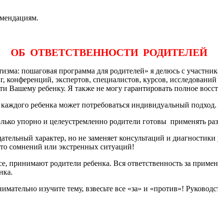
омендациям.
ОБ ОТВЕТСТВЕННОСТИ РОДИТЕЛЕЙ
тизма: пошаговая программа для родителей» я делюсь с участни
, конференций, экспертов, специалистов, курсов, исследований и
ти Вашему ребенку. Я также не могу гарантировать полное восс
 каждого ребенка может потребоваться индивидуальный подход.
колько упорно и целеустремленно родители готовы применять ра
тельный характер, но не заменяет консультаций и диагностики
то сомнений или экстренных ситуаций!
е, принимают родители ребенка. Вся ответственность за примен
нка.
нимательно изучите тему, взвесьте все «за» и «против»! Руково