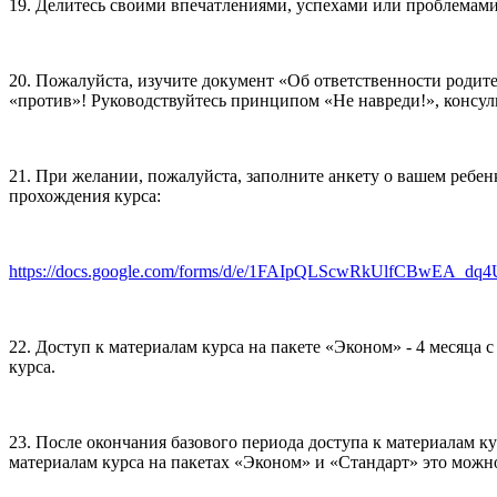
19. Делитесь своими впечатлениями, успехами или проблемами
20. Пожалуйста, изучите документ «Об ответственности родител
«против»! Руководствуйтесь принципом «Не навреди!», консуль
21. При желании, пожалуйста, заполните анкету о вашем ребе
прохождения курса:
https://docs.google.com/forms/d/e/1FAIpQLScwRkUlfCBwEA_dq
22. Доступ к материалам курса на пакете «Эконом» - 4 месяца с 
курса.
23. После окончания базового периода доступа к материалам к
материалам курса на пакетах «Эконом» и «Стандарт» это можно 