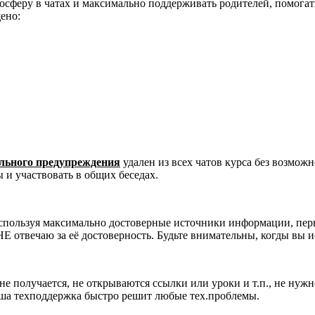
сферу в чатах и максимально поддерживать родителей, помогать
ено:
ельного предупреждения
удален из всех чатов курса без возмож
 и участвовать в общих беседах.
используя максимально достоверные источники информации, перв
НЕ отвечаю за её достоверность. Будьте внимательны, когды вы
 не получается, не открываются ссылки или уроки и т.п., не нуж
аша техподдержка быстро решит любые тех.проблемы.