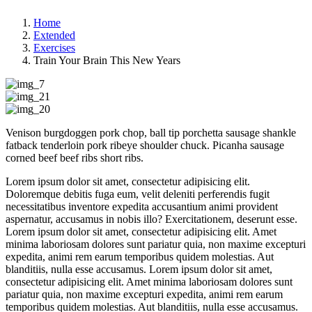
Home
Extended
Exercises
Train Your Brain This New Years
Venison burgdoggen pork chop, ball tip porchetta sausage shankle
fatback tenderloin pork ribeye shoulder chuck. Picanha sausage
corned beef beef ribs short ribs.
Lorem ipsum dolor sit amet, consectetur adipisicing elit.
Doloremque debitis fuga eum, velit deleniti perferendis fugit
necessitatibus inventore expedita accusantium animi provident
aspernatur, accusamus in nobis illo? Exercitationem, deserunt esse.
Lorem ipsum dolor sit amet, consectetur adipisicing elit. Amet
minima laboriosam dolores sunt pariatur quia, non maxime excepturi
expedita, animi rem earum temporibus quidem molestias. Aut
blanditiis, nulla esse accusamus. Lorem ipsum dolor sit amet,
consectetur adipisicing elit. Amet minima laboriosam dolores sunt
pariatur quia, non maxime excepturi expedita, animi rem earum
temporibus quidem molestias. Aut blanditiis, nulla esse accusamus.